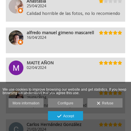
Anastasia
25/04/2024
Calidad horrible de las fotos, no lo recomiendo
alfredo manuel gimeno mascarell
16/04/2024
MAITE AÑON
02/04/2024
We use cookies to improve browsing our website and get statistics. If you keep
Britney Castro
browsing we understand that you agree this use.
23/03/2024
More information
Configure
Refuse
Muy buena atención, y calidad en fotos
Accept
Carlos Hernández González
21/03/2024