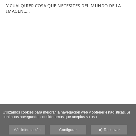
Y CUALQUIER COSA QUE NECESITES DEL MUNDO DE LA
IMAGEN.....
Utilizamos cookies para mejorar la navegación web y obtener estadísticas. Si
continuas navegando, consideramos que aceptas su uso.
Más información
Configurar
Rechazar